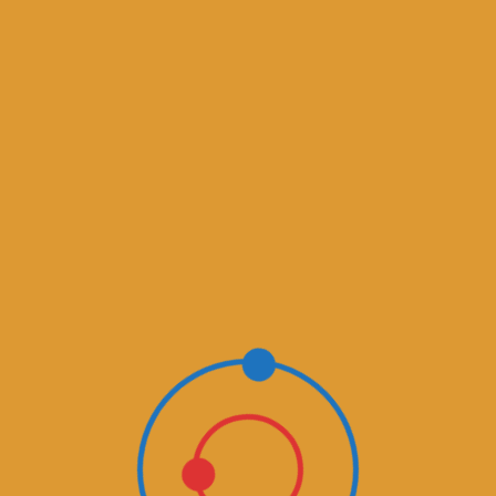
AGRA 2024
Uspešno smo zaključili sejem AGRA 2024!
Vsem novim kupcem, hvala…
Preberi več
🍂 Jesenska pustolovščina na
štirikolesniku: Ponudba, ki je ne
gre zamuditi!
Ko se narava odene v tople odtenke rdeče,
oranžne in…