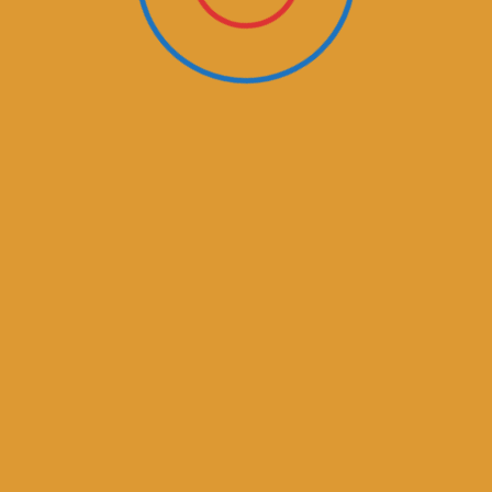
Preberi več
IŠČI PO STRANI
Search